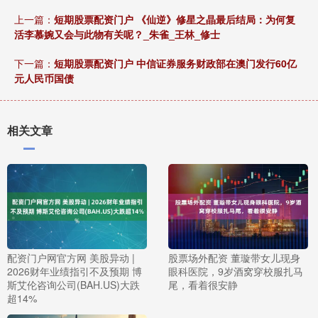
上一篇：
短期股票配资门户 《仙逆》修星之晶最后结局：为何复
活李慕婉又会与此物有关呢？_朱雀_王林_修士
下一篇：
短期股票配资门户 中信证券服务财政部在澳门发行60亿
元人民币国债
相关文章
配资门户网官方网 美股异动 |
股票场外配资 董璇带女儿现身
2026财年业绩指引不及预期 博
眼科医院，9岁酒窝穿校服扎马
斯艾伦咨询公司(BAH.US)大跌
尾，看着很安静
超14%