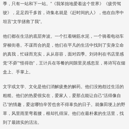
季，只有一站和下一站。”《我笨拙地爱着这个世界》《疲劳驾
驶》，足足四千多首，诗集名就是《赶时间的人》，他在自序中
坦言“文学拯救了我”。
他们都在生活的底层奔波。一个扛着钢筋水泥，一个骑着电动车
穿梭街巷。不谋而合的是，他们在平凡的生活中找到了安身立命
的真我，忙碌而充实，从从容容，面对四季。刘诗利在书店里感
觉“不孬”“怪得劲”，王计兵在等餐的间隙里灵感忽至，将诗写在烟
盒上、手掌上。
文字或文学、文化是他们消解疲惫的解药。他们没抱怨过生活的
粗糙。他们的热爱很实在，爱家人，爱那点能让自己“活得像自
己”的情趣，爱这哪怕辛苦也舍不得辜负的日子。就像田埂上的野
草，风里雨里弯着腰，根却扎得深。他们在最朴素的生活里，找
到了最踏实的活法。