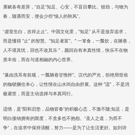
禀赋各有差异，“自足”知足、心安，不盲目攀比、较劲，与物为
春，随遇而安，便会少些“恼人的秋风”。
“虚室生白，吉祥止止”。中国文化里，"知足" 从不是放弃追求，
而是懂得 "止" 的智慧。"知足者富"。" 一箪食，一瓢饮，在陋巷，
人不堪其忧，回也不改其乐 "，颜回自有本真性情，快乐不在物
质丰俭，而在与道相融的内心世界。
"巢由洗耳有前规，一瓢陋巷甘憔悴"。汉代的严光，拒绝用世俗
的枷锁捆住本心，让性情在山水间自由舒展。这种 "适"，不是消
极避世，而是主动选择与本真同行。
适情，是“阳和启垫，品物皆春”的积极心态，不激不随;知足，是
明白接纳拥有的限度，不贪多也不抱怨。“圣人之道，为而不
争”，在追求中保持清醒，努力——是为了让生活更好。如刘诗