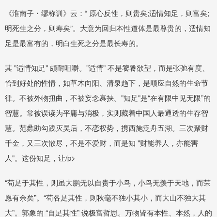
《淮南子・缪称训》云：“ 原心反性，则贵矣;适情知足，则富矣;
明死生之分，则寿矣”。大意为回归本性道体是最尊贵的，适情知
足是最富有的，明白生死之分是最长寿的。
其 "适情知足" 颇耐咀嚼。"适情" 不是饕餮欲望，而是张弛有度、
恰到好处的性情，如草木向阳、清泉趋下，是顺应自然的生命节
律。不被外物扭曲，不被妄念裹挟。"知足"是“在有限中见无限”的
智慧。常被误读为平庸与消极，实则藏着中国人最通透的生存智
慧。范蠡助勾践灭吴后，不恋权势，携西施泛舟五湖。三次聚财
千金，又三次散尽，不是不爱财，而是知 "财能养人，亦能害
人"。这份知足，让/p>
“苟足于其性，则虽大鹏无以自贵于小鸟，小鸟无羡于天地，而荣
愿有余矣”。“苟各足其性，则秋毫不独小其小，而大山不独大其
大”。郭象的 “自足其性” 说极富哲思。万物皆有本性、本然，人的