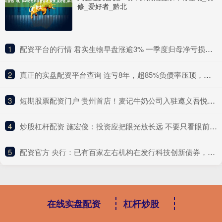
修_爱好者_黔北
1
​配资平台的行情 君实生物早盘涨逾3% 一季度归母净亏损同比收窄17%
2
​真正的实盘配资平台查询 连亏8年，超85%负债率压顶，光伏跨界生这次如何自救?
3
​短期股票配资门户 贵州首店！麦记牛奶公司入驻遵义吾悦广场，鲜奶治愈系即将登场_装修_爱好者_黔北
4
​炒股杠杆配资 施宏俊：投资应把眼光放长远 不要只看眼前的波折
5
​配资官方 央行：已有百家左右机构在发行科技创新债券，超2500亿元
在线实盘配资
杠杆炒股