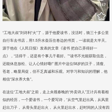
“工地大叔”刘诗利“火”了，源于他爱读书，没活时，骑三十多公里
自行车去书店，用1.5升水壶压住卷边的书页，一读就是大半天。
源于他在《人民日报》发表的文章《读书 把自己弄得好一
点》，“活得干，还是有个事儿干着好。”“读书不光能获取信息，
还能休息放松、让人心情好嘞!” 图片中这位58岁的汉子，清瘦、
苍老，略显局促，但不乏真诚和乐观。对学习和知识的理解，他
相信“深水养大鱼”。
在这位“工地大叔”之前，走上央视春晚的“外卖诗人”王计兵有着相
似的经历，一个爱读书，一个爱写诗，“从空气里赶出风，从风里
赶出刀子， 从骨头里赶出火， 从火里赶出水，赶时间的人没有四