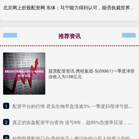
北京网上炒股配资网 东体：马宁能力得到认可，能否执裁世界杯要看具体安排和任用了
推荐资讯
股票配资资讯 携程集团-S(09961)一季度净营
业收入为138亿元
1
​配资平台的行情 君实生物早盘涨逾3% 一季度归母净亏损同比收窄17%
2
​真正的实盘配资平台查询 连亏8年，超85%负债率压顶，光伏跨界生这次如何自救?
3
​短期股票配资门户 贵州首店！麦记牛奶公司入驻遵义吾悦广场，鲜奶治愈系即将登场_装修_爱好者_黔北